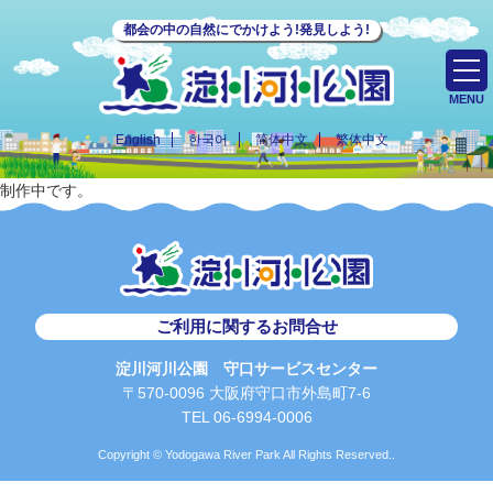
都会の中の自然にでかけよう!発見しよう!
MENU
English
한국어
简体中文
繁体中文
制作中です。
ご利用に関するお問合せ
淀川河川公園 守口サービスセンター
〒570-0096 大阪府守口市外島町7-6
TEL 06-6994-0006
Copyright © Yodogawa River Park All Rights Reserved..