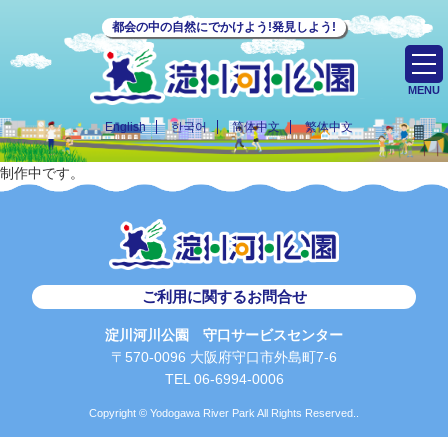
都会の中の自然にでかけよう!発見しよう!
MENU
English
한국어
简体中文
繁体中文
制作中です。
ご利用に関するお問合せ
淀川河川公園 守口サービスセンター
〒570-0096 大阪府守口市外島町7-6
TEL 06-6994-0006
Copyright © Yodogawa River Park All Rights Reserved..