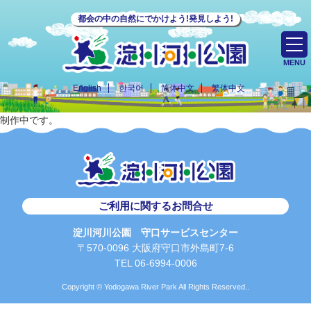
都会の中の自然にでかけよう!発見しよう!
MENU
English
한국어
简体中文
繁体中文
制作中です。
ご利用に関するお問合せ
淀川河川公園 守口サービスセンター
〒570-0096 大阪府守口市外島町7-6
TEL 06-6994-0006
Copyright © Yodogawa River Park All Rights Reserved..