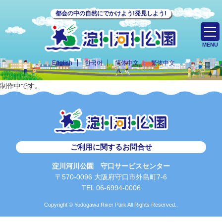
都会の中の自然にでかけよう!発見しよう!
MENU
English
한국어
简体中文
繁体中文
制作中です。
ご利用に関するお問合せ
淀川河川公園 守口サービスセンター
〒570-0096 大阪府守口市外島町7-6
TEL 06-6994-0006
Copyright © Yodogawa River Park All Rights Reserved..