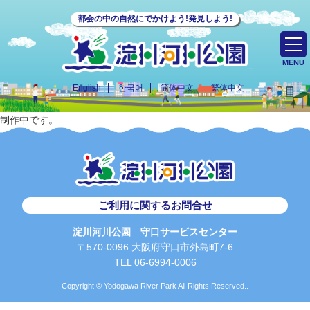
都会の中の自然にでかけよう!発見しよう!
MENU
English
한국어
简体中文
繁体中文
制作中です。
ご利用に関するお問合せ
淀川河川公園 守口サービスセンター
〒570-0096 大阪府守口市外島町7-6
TEL 06-6994-0006
Copyright © Yodogawa River Park All Rights Reserved..