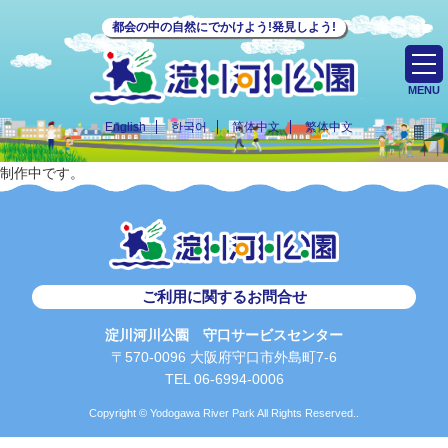
都会の中の自然にでかけよう!発見しよう!
MENU
English
한국어
简体中文
繁体中文
制作中です。
ご利用に関するお問合せ
淀川河川公園 守口サービスセンター
〒570-0096 大阪府守口市外島町7-6
TEL 06-6994-0006
Copyright © Yodogawa River Park All Rights Reserved..