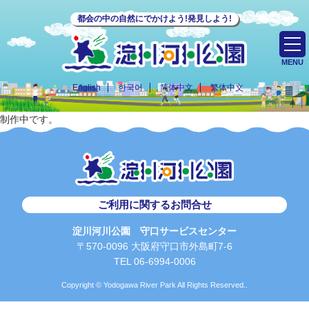
都会の中の自然にでかけよう!発見しよう!
MENU
English
한국어
简体中文
繁体中文
制作中です。
ご利用に関するお問合せ
淀川河川公園 守口サービスセンター
〒570-0096 大阪府守口市外島町7-6
TEL 06-6994-0006
Copyright © Yodogawa River Park All Rights Reserved..