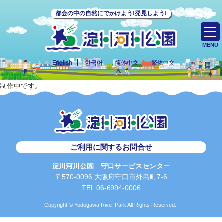
都会の中の自然にでかけよう!発見しよう!
MENU
English
한국어
简体中文
繁体中文
制作中です。
ご利用に関するお問合せ
淀川河川公園 守口サービスセンター
〒570-0096 大阪府守口市外島町7-6
TEL 06-6994-0006
Copyright © Yodogawa River Park All Rights Reserved..