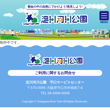
都会の中の自然にでかけよう!発見しよう!
MENU
English
한국어
简体中文
繁体中文
制作中です。
ご利用に関するお問合せ
淀川河川公園 守口サービスセンター
〒570-0096 大阪府守口市外島町7-6
TEL 06-6994-0006
Copyright © Yodogawa River Park All Rights Reserved..