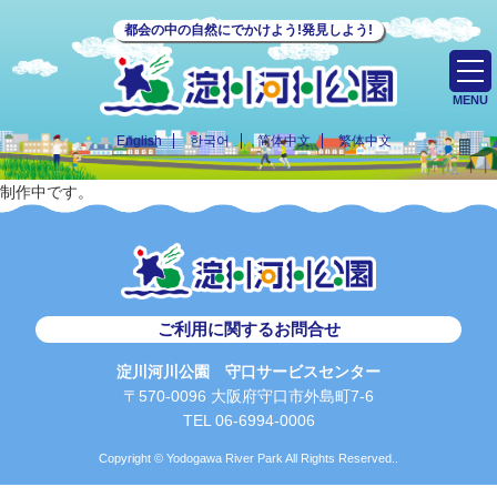
都会の中の自然にでかけよう!発見しよう!
MENU
English
한국어
简体中文
繁体中文
制作中です。
ご利用に関するお問合せ
淀川河川公園 守口サービスセンター
〒570-0096 大阪府守口市外島町7-6
TEL 06-6994-0006
Copyright © Yodogawa River Park All Rights Reserved..