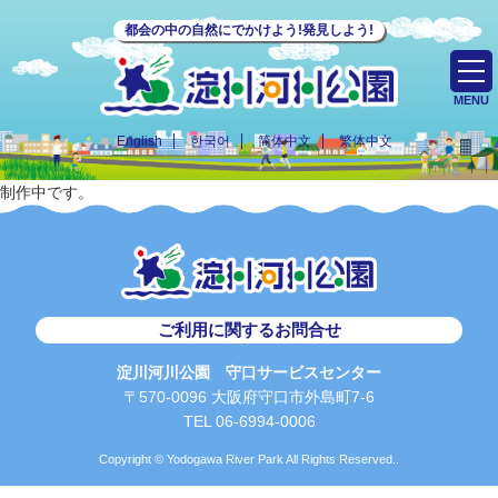
都会の中の自然にでかけよう!発見しよう!
MENU
English
한국어
简体中文
繁体中文
制作中です。
ご利用に関するお問合せ
淀川河川公園 守口サービスセンター
〒570-0096 大阪府守口市外島町7-6
TEL 06-6994-0006
Copyright © Yodogawa River Park All Rights Reserved..