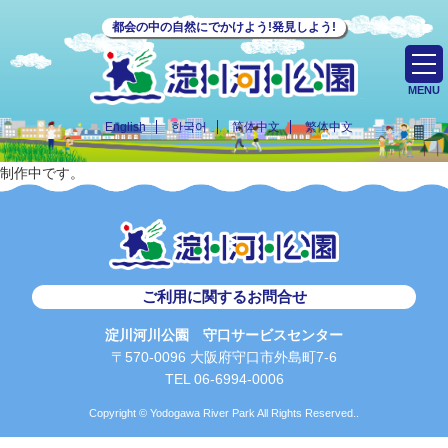
都会の中の自然にでかけよう!発見しよう!
MENU
English
한국어
简体中文
繁体中文
制作中です。
ご利用に関するお問合せ
淀川河川公園 守口サービスセンター
〒570-0096 大阪府守口市外島町7-6
TEL 06-6994-0006
Copyright © Yodogawa River Park All Rights Reserved..