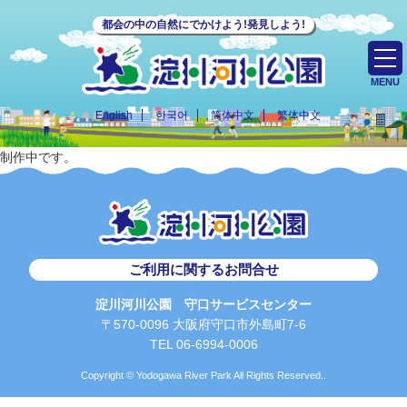
都会の中の自然にでかけよう!発見しよう!
MENU
English
한국어
简体中文
繁体中文
制作中です。
ご利用に関するお問合せ
淀川河川公園 守口サービスセンター
〒570-0096 大阪府守口市外島町7-6
TEL 06-6994-0006
Copyright © Yodogawa River Park All Rights Reserved..