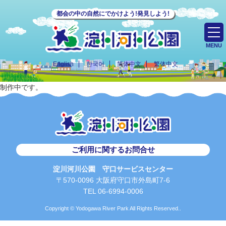
都会の中の自然にでかけよう!発見しよう!
MENU
English
한국어
简体中文
繁体中文
制作中です。
ご利用に関するお問合せ
淀川河川公園 守口サービスセンター
〒570-0096 大阪府守口市外島町7-6
TEL 06-6994-0006
Copyright © Yodogawa River Park All Rights Reserved..