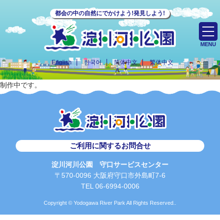
都会の中の自然にでかけよう!発見しよう!
MENU
English
한국어
简体中文
繁体中文
制作中です。
ご利用に関するお問合せ
淀川河川公園 守口サービスセンター
〒570-0096 大阪府守口市外島町7-6
TEL 06-6994-0006
Copyright © Yodogawa River Park All Rights Reserved..