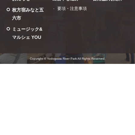
要項・注意事項
枚方宿みなと五
六市
ミュージック&
マルシェ YOU
Copyright © Yodogawa River Park All Rights Reserved.