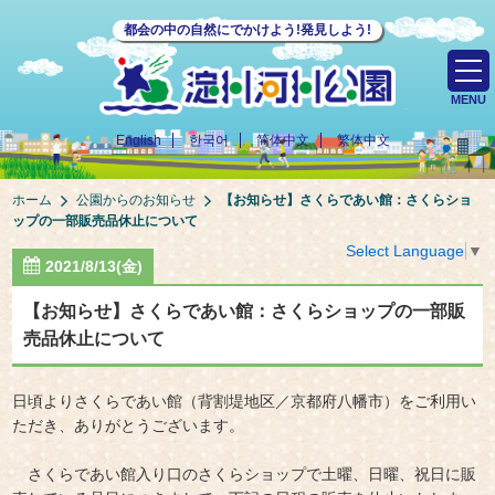
都会の中の自然にでかけよう!発見しよう!
MENU
English
한국어
简体中文
繁体中文
ホーム
公園からのお知らせ
【お知らせ】さくらであい館：さくらショ
ップの一部販売品休止について
Select Language
▼
2021/8/13(金)
【お知らせ】さくらであい館：さくらショップの一部販
売品休止について
日頃よりさくらであい館（背割堤地区／京都府八幡市）をご利用い
ただき、ありがとうございます。
さくらであい館入り口のさくらショップで土曜、日曜、祝日に販