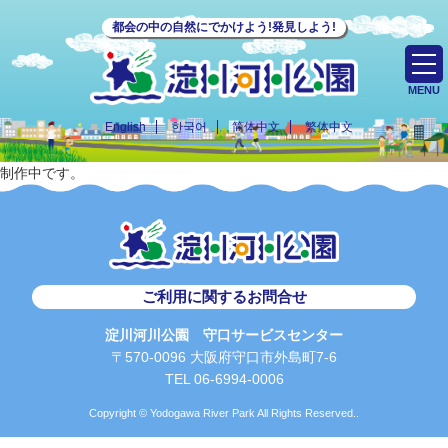
都会の中の自然にでかけよう!発見しよう!
MENU
English
한국어
简体中文
繁体中文
制作中です。
ご利用に関するお問合せ
淀川河川公園 守口サービスセンター
〒570-0096 大阪府守口市外島町7-6
TEL 06-6994-0006
Copyright © Yodogawa River Park All Rights Reserved..