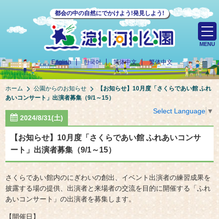
都会の中の自然にでかけよう!発見しよう!
MENU
English
한국어
简体中文
繁体中文
ホーム
公園からのお知らせ
【お知らせ】10月度「さくらであい館 ふれ
あいコンサート」出演者募集（9/1～15）
Select Language
▼
2024/8/31(土)
【お知らせ】10月度「さくらであい館 ふれあいコンサ
ート」出演者募集（9/1～15）
さくらであい館内のにぎわいの創出、イベント出演者の練習成果を
披露する場の提供、出演者と来場者の交流を目的に開催する「ふれ
あいコンサート」の出演者を募集します。
【開催日】