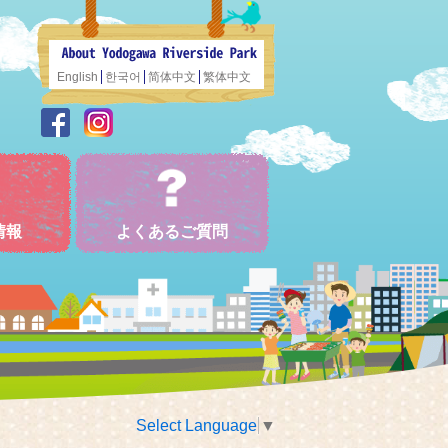
English
한국어
简体中文
繁体中文
情報
よくあるご質問
Select Language
▼