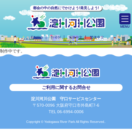
都会の中の自然にでかけよう!発見しよう!
MENU
English
한국어
简体中文
繁体中文
制作中です。
ご利用に関するお問合せ
淀川河川公園 守口サービスセンター
〒570-0096 大阪府守口市外島町7-6
TEL 06-6994-0006
Copyright © Yodogawa River Park All Rights Reserved..