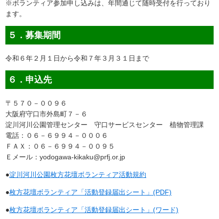
※ボランティア参加申し込みは、年間通じて随時受付を行っており
ます。
５．募集期間
令和６年２月１日から令和７年３月３１日まで
６．申込先
〒５７０－００９６
大阪府守口市外島町７－６
淀川河川公園管理センター 守口サービスセンター 植物管理課
電話：０６－６９９４－０００６
ＦＡＸ：０６－６９９４－００９５
Ｅメール：yodogawa-kikaku@prfj.or.jp
●
淀川河川公園枚方花壇ボランティア活動規約
●
枚方花壇ボランティア「活動登録届出シート」(PDF)
●
枚方花壇ボランティア「活動登録届出シート」(ワード)