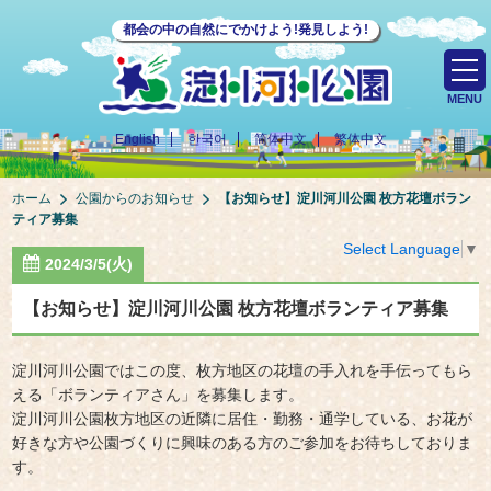
都会の中の自然にでかけよう!発見しよう!
MENU
English
한국어
简体中文
繁体中文
ホーム
公園からのお知らせ
【お知らせ】淀川河川公園 枚方花壇ボラン
ティア募集
Select Language
▼
2024/3/5(火)
【お知らせ】淀川河川公園 枚方花壇ボランティア募集
淀川河川公園ではこの度、枚方地区の花壇の手入れを手伝ってもら
える「ボランティアさん」を募集します。
淀川河川公園枚方地区の近隣に居住・勤務・通学している、お花が
好きな方や公園づくりに興味のある方のご参加をお待ちしておりま
す。