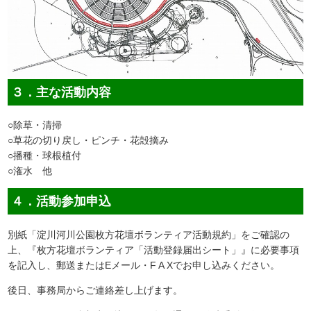
３．主な活動内容
○除草・清掃
○草花の切り戻し・ピンチ・花殻摘み
○播種・球根植付
○潅水 他
４．活動参加申込
別紙「淀川河川公園枚方花壇ボランティア活動規約」をご確認の
上、『枚方花壇ボランティア「活動登録届出シート」』に必要事項
を記入し、郵送またはEメール・F A Xでお申し込みください。
後日、事務局からご連絡差し上げます。