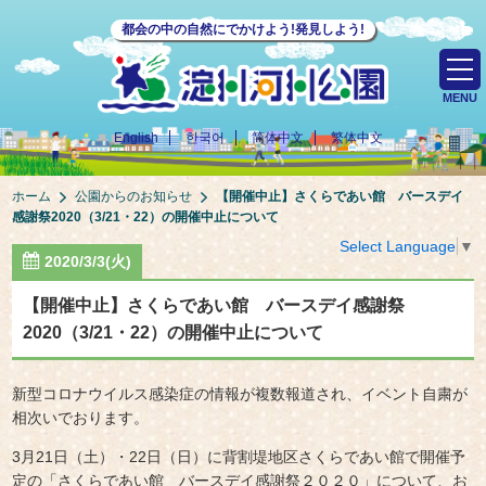
都会の中の自然にでかけよう!発見しよう!
MENU
English
한국어
简体中文
繁体中文
ホーム
公園からのお知らせ
【開催中止】さくらであい館 バースデイ
感謝祭2020（3/21・22）の開催中止について
Select Language
▼
2020/3/3(火)
【開催中止】さくらであい館 バースデイ感謝祭
2020（3/21・22）の開催中止について
新型コロナウイルス感染症の情報が複数報道され、イベント自粛が
相次いでおります。
3月21日（土）・22日（日）に背割堤地区さくらであい館で開催予
定の「さくらであい館 バースデイ感謝祭２０２０」について、お