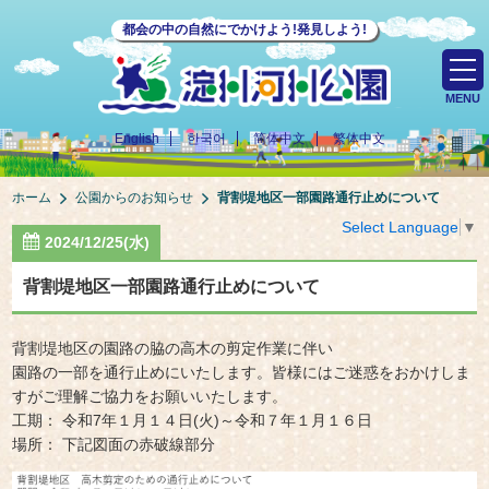
都会の中の自然にでかけよう!発見しよう!
MENU
English
한국어
简体中文
繁体中文
ホーム
公園からのお知らせ
背割堤地区一部園路通行止めについて
Select Language
▼
2024/12/25(水)
背割堤地区一部園路通行止めについて
背割堤地区の園路の脇の高木の剪定作業に伴い
園路の一部を通行止めにいたします。皆様にはご迷惑をおかけしま
すがご理解ご協力をお願いいたします。
工期： 令和7年１月１４日(火)～令和７年１月１６日
場所： 下記図面の赤破線部分