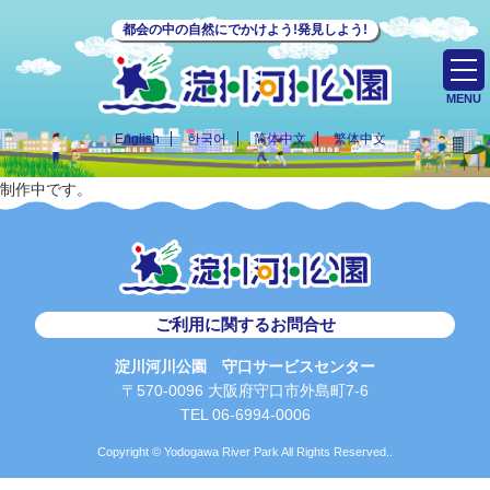
都会の中の自然にでかけよう!発見しよう!
MENU
English
한국어
简体中文
繁体中文
制作中です。
ご利用に関するお問合せ
淀川河川公園 守口サービスセンター
〒570-0096 大阪府守口市外島町7-6
TEL 06-6994-0006
Copyright © Yodogawa River Park All Rights Reserved..