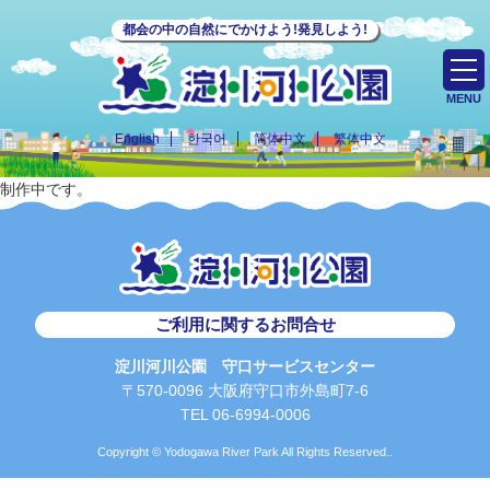
都会の中の自然にでかけよう!発見しよう!
MENU
English
한국어
简体中文
繁体中文
制作中です。
ご利用に関するお問合せ
淀川河川公園 守口サービスセンター
〒570-0096 大阪府守口市外島町7-6
TEL 06-6994-0006
Copyright © Yodogawa River Park All Rights Reserved..