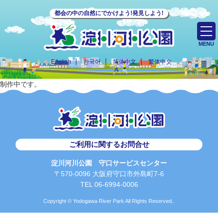
都会の中の自然にでかけよう!発見しよう!
MENU
English
한국어
简体中文
繁体中文
制作中です。
ご利用に関するお問合せ
淀川河川公園 守口サービスセンター
〒570-0096 大阪府守口市外島町7-6
TEL 06-6994-0006
Copyright © Yodogawa River Park All Rights Reserved..