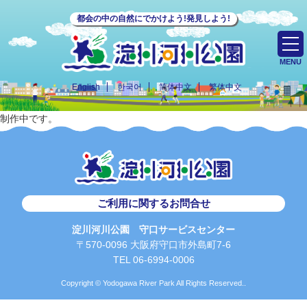
都会の中の自然にでかけよう!発見しよう!
MENU
English
한국어
简体中文
繁体中文
制作中です。
ご利用に関するお問合せ
淀川河川公園 守口サービスセンター
〒570-0096 大阪府守口市外島町7-6
TEL 06-6994-0006
Copyright © Yodogawa River Park All Rights Reserved..