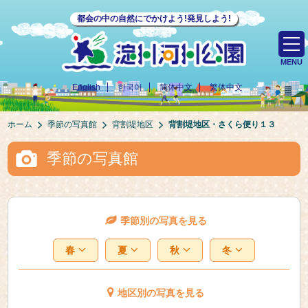
都会の中の自然にでかけよう!発見しよう!
MENU
English
한국어
简体中文
繁体中文
ホーム
季節の写真館
背割堤地区
背割堤地区・さくら便り１３
季節の写真館
季節別の写真を見る
春
夏
秋
冬
地区別の写真を見る