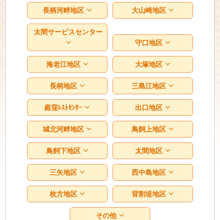
長柄河畔地区
大山崎地区
太間サービスセンター
守口地区
海老江地区
大塚地区
長柄地区
三島江地区
庭窪ﾚｽﾄｾﾝﾀｰ
出口地区
城北河畔地区
鳥飼上地区
鳥飼下地区
太間地区
三矢地区
西中島地区
枚方地区
背割堤地区
その他