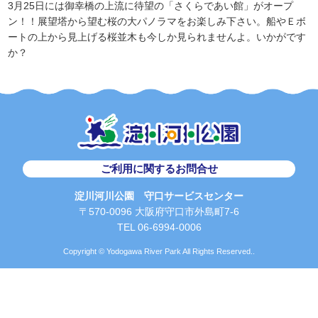
3月25日には御幸橋の上流に待望の「さくらであい館」がオープ
ン！！展望塔から望む桜の大パノラマをお楽しみ下さい。船やＥボ
ートの上から見上げる桜並木も今しか見られませんよ。いかがです
か？
ご利用に関するお問合せ
淀川河川公園 守口サービスセンター
〒570-0096 大阪府守口市外島町7-6
TEL 06-6994-0006
Copyright © Yodogawa River Park All Rights Reserved..