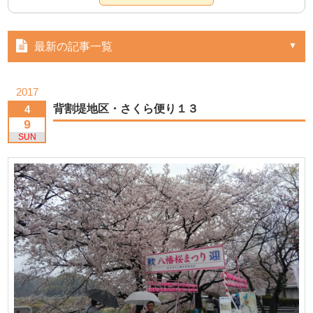
最新の記事一覧
2017
背割堤地区・さくら便り１３
4
9
SUN