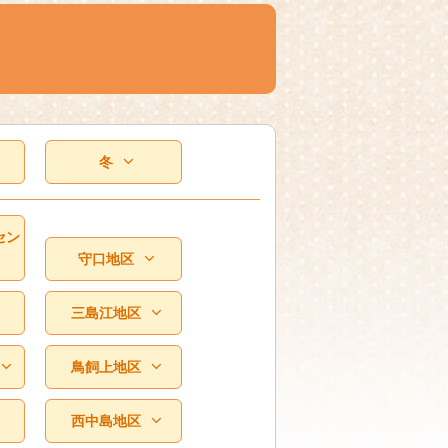
冬
セン
守口地区
三島江地区
鳥飼上地区
西中島地区