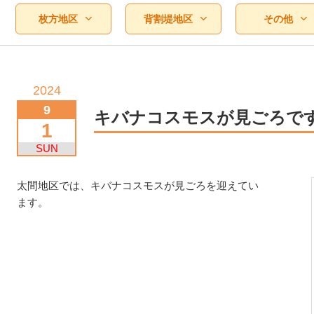
枚方地区
背割堤地区
その他
2024
9
キバナコスモスが見ごろで
1
SUN
太間地区では、キバナコスモスが見ごろを迎えてい
ます。