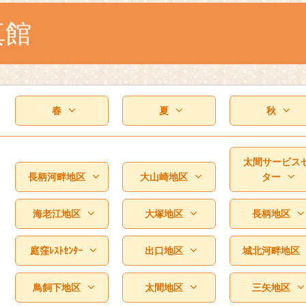
真館
春
夏
秋
太間サービス
長柄河畔地区
大山崎地区
ター
海老江地区
大塚地区
長柄地区
庭窪ﾚｽﾄｾﾝﾀｰ
出口地区
城北河畔地区
鳥飼下地区
太間地区
三矢地区