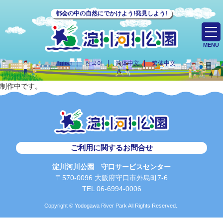
都会の中の自然にでかけよう!発見しよう!
MENU
English
한국어
简体中文
繁体中文
制作中です。
ご利用に関するお問合せ
淀川河川公園 守口サービスセンター
〒570-0096 大阪府守口市外島町7-6
TEL 06-6994-0006
Copyright © Yodogawa River Park All Rights Reserved..