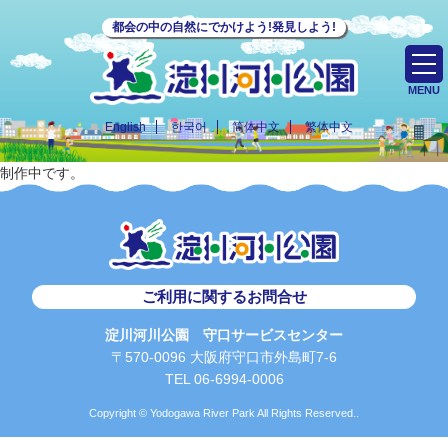
都会の中の自然にでかけよう!発見しよう!
MENU
English
한국어
简体中文
繁体中文
制作中です。
ご利用に関するお問合せ
淀川河川公園 守口サービスセンター
〒570-0096 大阪府守口市外島町7-6
TEL 06-6994-0006
Copyright © Yodogawa River Park All Rights Reserved..