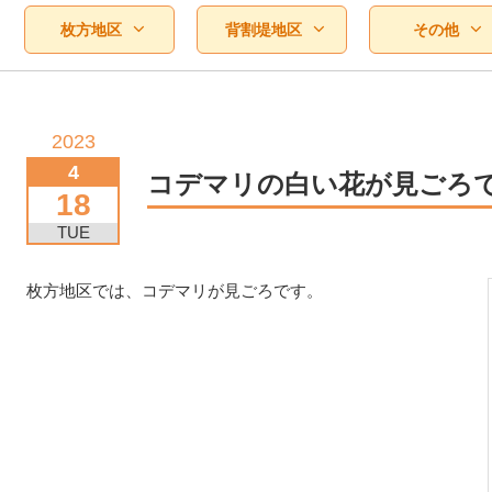
枚方地区
背割堤地区
その他
2023
4
コデマリの白い花が見ごろ
18
TUE
枚方地区では、コデマリが見ごろです。