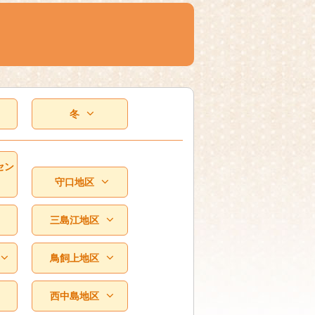
冬
セン
守口地区
三島江地区
鳥飼上地区
西中島地区