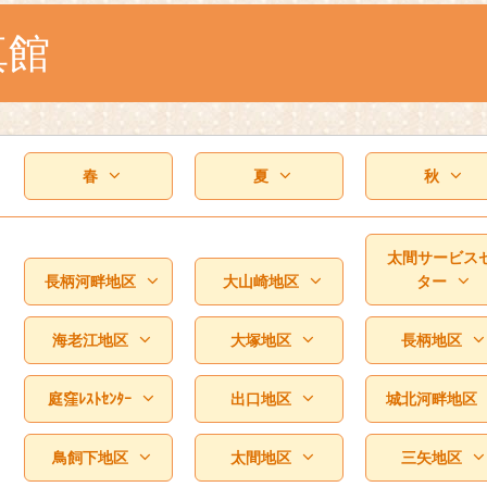
真館
春
夏
秋
太間サービス
長柄河畔地区
大山崎地区
ター
海老江地区
大塚地区
長柄地区
庭窪ﾚｽﾄｾﾝﾀｰ
出口地区
城北河畔地区
鳥飼下地区
太間地区
三矢地区