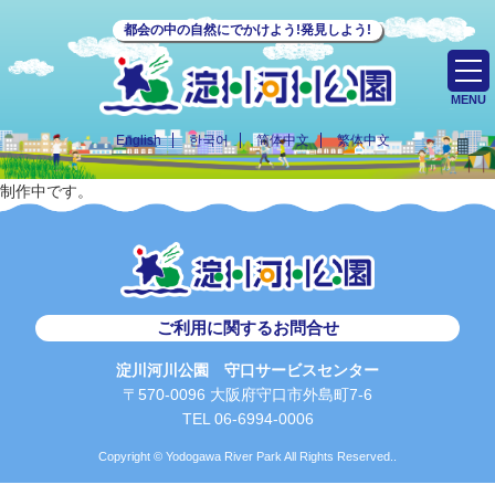
都会の中の自然にでかけよう!発見しよう!
MENU
English
한국어
简体中文
繁体中文
制作中です。
ご利用に関するお問合せ
淀川河川公園 守口サービスセンター
〒570-0096 大阪府守口市外島町7-6
TEL 06-6994-0006
Copyright © Yodogawa River Park All Rights Reserved..