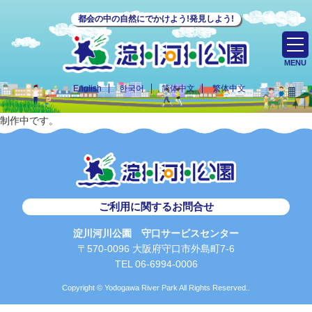
都会の中の自然にでかけよう!発見しよう!
MENU
English
한국어
简体中文
繁体中文
制作中です。
ご利用に関するお問合せ
淀川河川公園 守口サービスセンター
〒570-0096 大阪府守口市外島町7-6
TEL 06-6994-0006
Copyright © Yodogawa River Park All Rights Reserved..