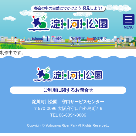
都会の中の自然にでかけよう!発見しよう!
MENU
English
한국어
简体中文
繁体中文
制作中です。
ご利用に関するお問合せ
淀川河川公園 守口サービスセンター
〒570-0096 大阪府守口市外島町7-6
TEL 06-6994-0006
Copyright © Yodogawa River Park All Rights Reserved..