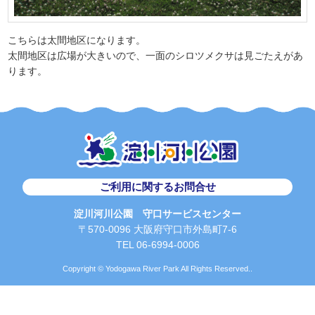
こちらは太間地区になります。
太間地区は広場が大きいので、一面のシロツメクサは見ごたえがあ
ります。
ご利用に関するお問合せ
淀川河川公園 守口サービスセンター
〒570-0096 大阪府守口市外島町7-6
TEL 06-6994-0006
Copyright © Yodogawa River Park All Rights Reserved..