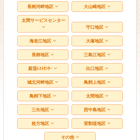
長柄河畔地区
大山崎地区
太間サービスセンター
守口地区
海老江地区
大塚地区
長柄地区
三島江地区
庭窪ﾚｽﾄｾﾝﾀｰ
出口地区
城北河畔地区
鳥飼上地区
鳥飼下地区
太間地区
三矢地区
西中島地区
枚方地区
背割堤地区
その他