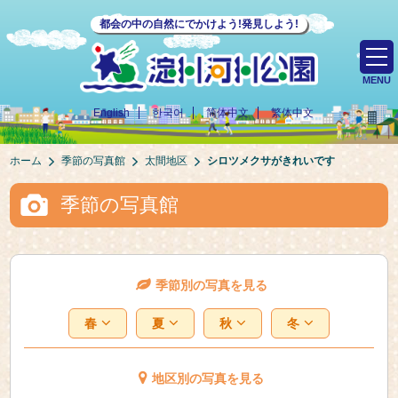
都会の中の自然にでかけよう!発見しよう!
MENU
English
한국어
简体中文
繁体中文
ホーム
季節の写真館
太間地区
シロツメクサがきれいです
季節の写真館
季節別の写真を見る
春
夏
秋
冬
地区別の写真を見る