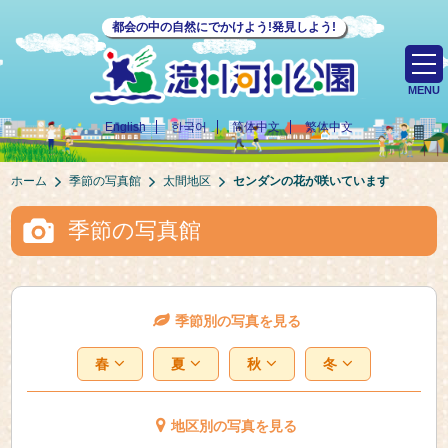
都会の中の自然にでかけよう!発見しよう!
MENU
English
한국어
简体中文
繁体中文
ホーム
季節の写真館
太間地区
センダンの花が咲いています
季節の写真館
季節別の写真を見る
春
夏
秋
冬
地区別の写真を見る