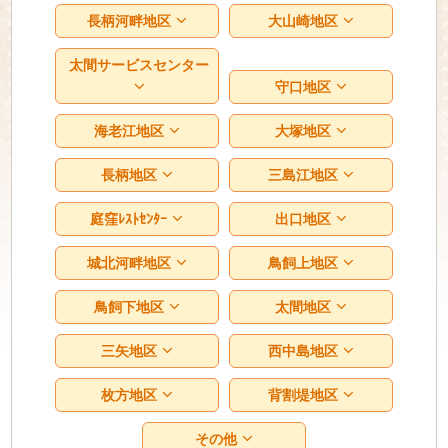
長柄河畔地区
大山崎地区
太間サービスセンター
守口地区
海老江地区
大塚地区
長柄地区
三島江地区
庭窪ﾚｽﾄｾﾝﾀｰ
出口地区
城北河畔地区
鳥飼上地区
鳥飼下地区
太間地区
三矢地区
西中島地区
枚方地区
背割堤地区
その他