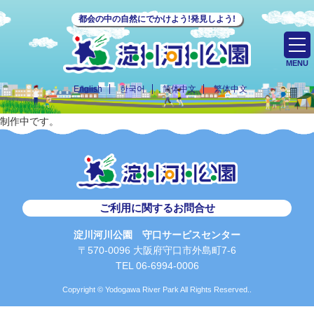
都会の中の自然にでかけよう!発見しよう!
MENU
English
한국어
简体中文
繁体中文
制作中です。
ご利用に関するお問合せ
淀川河川公園 守口サービスセンター
〒570-0096 大阪府守口市外島町7-6
TEL 06-6994-0006
Copyright © Yodogawa River Park All Rights Reserved..