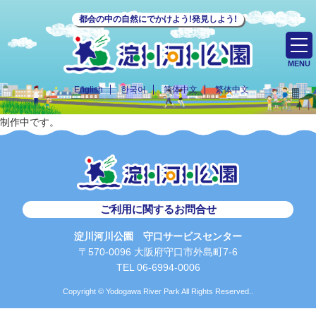
都会の中の自然にでかけよう!発見しよう!
MENU
English
한국어
简体中文
繁体中文
制作中です。
ご利用に関するお問合せ
淀川河川公園 守口サービスセンター
〒570-0096 大阪府守口市外島町7-6
TEL 06-6994-0006
Copyright © Yodogawa River Park All Rights Reserved..