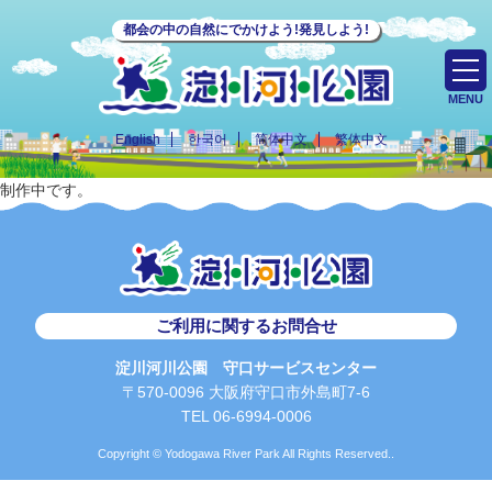
都会の中の自然にでかけよう!発見しよう!
MENU
English
한국어
简体中文
繁体中文
制作中です。
ご利用に関するお問合せ
淀川河川公園 守口サービスセンター
〒570-0096 大阪府守口市外島町7-6
TEL 06-6994-0006
Copyright © Yodogawa River Park All Rights Reserved..