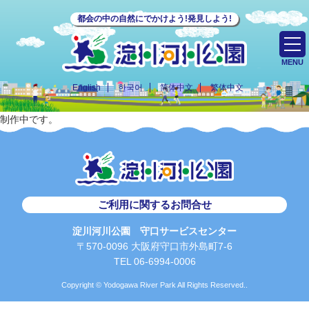
都会の中の自然にでかけよう!発見しよう!
MENU
English
한국어
简体中文
繁体中文
制作中です。
ご利用に関するお問合せ
淀川河川公園 守口サービスセンター
〒570-0096 大阪府守口市外島町7-6
TEL 06-6994-0006
Copyright © Yodogawa River Park All Rights Reserved..