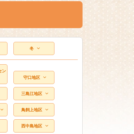
冬
セン
守口地区
三島江地区
鳥飼上地区
西中島地区