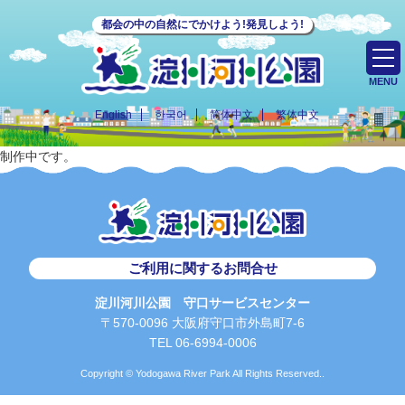
都会の中の自然にでかけよう!発見しよう!
MENU
English
한국어
简体中文
繁体中文
制作中です。
ご利用に関するお問合せ
淀川河川公園 守口サービスセンター
〒570-0096 大阪府守口市外島町7-6
TEL 06-6994-0006
Copyright © Yodogawa River Park All Rights Reserved..