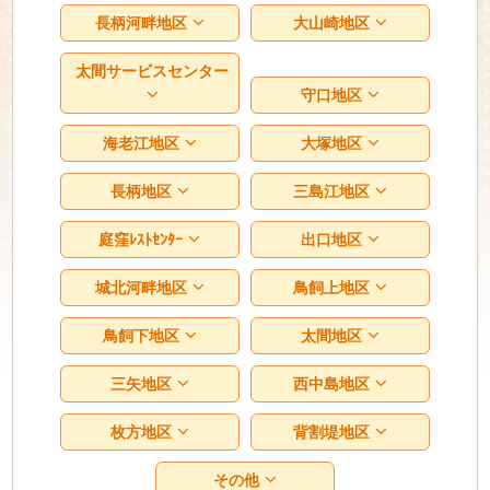
長柄河畔地区
大山崎地区
太間サービスセンター
守口地区
海老江地区
大塚地区
長柄地区
三島江地区
庭窪ﾚｽﾄｾﾝﾀｰ
出口地区
城北河畔地区
鳥飼上地区
鳥飼下地区
太間地区
三矢地区
西中島地区
枚方地区
背割堤地区
その他