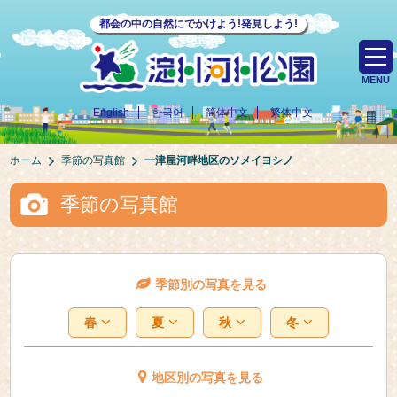
都会の中の自然にでかけよう!発見しよう!
MENU
English
한국어
简体中文
繁体中文
ホーム
季節の写真館
一津屋河畔地区のソメイヨシノ
季節の写真館
季節別の写真を見る
春
夏
秋
冬
地区別の写真を見る