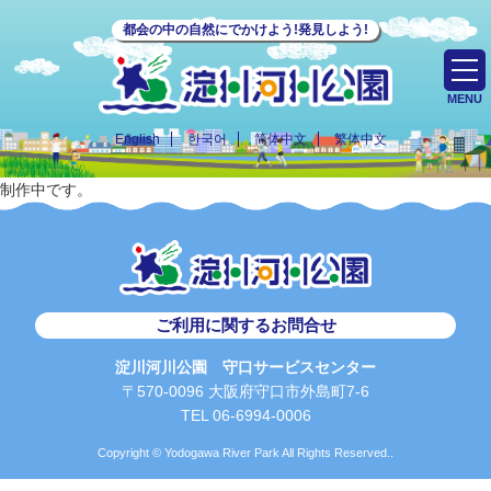
都会の中の自然にでかけよう!発見しよう!
MENU
English
한국어
简体中文
繁体中文
制作中です。
ご利用に関するお問合せ
淀川河川公園 守口サービスセンター
〒570-0096 大阪府守口市外島町7-6
TEL 06-6994-0006
Copyright © Yodogawa River Park All Rights Reserved..