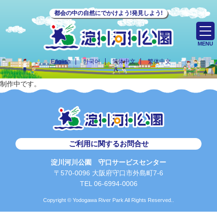
都会の中の自然にでかけよう!発見しよう!
MENU
English
한국어
简体中文
繁体中文
制作中です。
ご利用に関するお問合せ
淀川河川公園 守口サービスセンター
〒570-0096 大阪府守口市外島町7-6
TEL 06-6994-0006
Copyright © Yodogawa River Park All Rights Reserved..