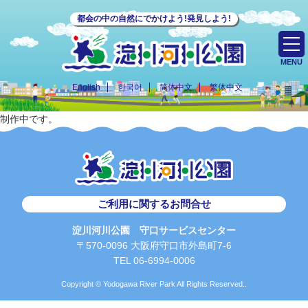
都会の中の自然にでかけよう!発見しよう!
MENU
English
한국어
简体中文
繁体中文
制作中です。
ご利用に関するお問合せ
淀川河川公園 守口サービスセンター
〒570-0096 大阪府守口市外島町7-6
TEL 06-6994-0006
Copyright © Yodogawa River Park All Rights Reserved..