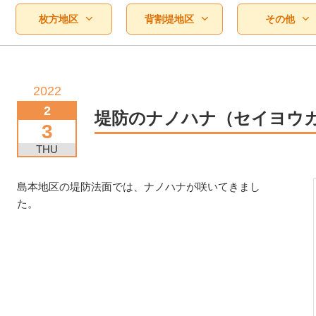
枚方地区
背割堤地区
その他
2022
2
堤防のナノハナ（セイヨウ
3
THU
島本地区の堤防法面では、ナノハナが咲いてきまし
た。