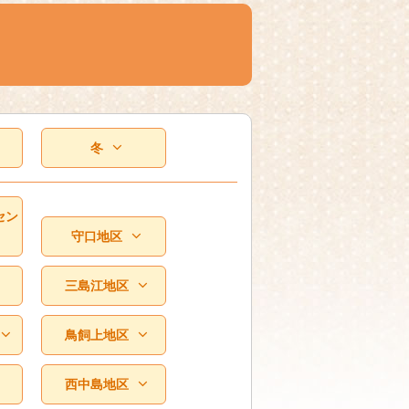
冬
セン
守口地区
三島江地区
鳥飼上地区
西中島地区