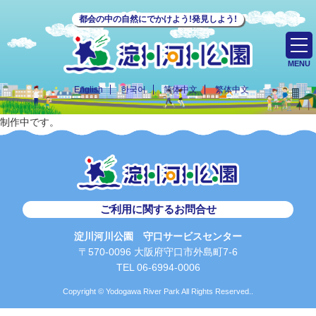
都会の中の自然にでかけよう!発見しよう!
MENU
English
한국어
简体中文
繁体中文
制作中です。
ご利用に関するお問合せ
淀川河川公園 守口サービスセンター
〒570-0096 大阪府守口市外島町7-6
TEL 06-6994-0006
Copyright © Yodogawa River Park All Rights Reserved..